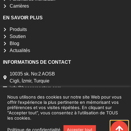
Carrières
EN SAVOIR PLUS
Produits
Soutien
Blog
Actualités
INFORMATIONS DE CONTACT
10035 sk. No:2 AOSB
Cigli, İzmir, Turquie
info@bescaroasters.com
+90 232 486 98 36
Nous utilisons des cookies sur notre site Web pour vous
+90 533 204 89 79
offrir l'expérience la plus pertinente en mémorisant vos
préférences et vos visites répétées. En cliquant sur
"Accepter tout", vous consentez à l'utilisation de TOUS
les cookies.
Vie privée
Conditions générales d'utilisation
Politique de confidentialité
Accepter tout