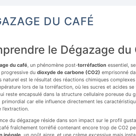
AZAGE DU CAFÉ
prendre le Dégazage du 
age du café
, un phénomène post-
torréfaction
essentiel, s
n progressive du
dioxyde de carbone (CO2)
emprisonné dan
 naturel est le résultat des réactions chimiques complexes
pérature lors de la torréfaction, où les sucres et acides se
i reste encapsulé dans la structure cellulaire poreuse du 
 primordial car elle influence directement les caractéristiq
 l’extraction.
nce du dégazage réside dans son impact sur le profil gustat
café fraîchement torréfié contenant encore trop de CO2 pe
n inégale
, un goût aigre, et une crème excessive mais insta