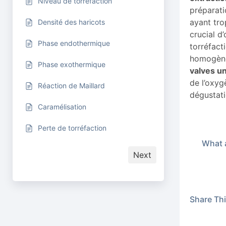
Niveau de torréfaction
préparati
ayant tro
Densité des haricots
crucial d
Phase endothermique
torréfact
homogène.
Phase exothermique
valves un
de l’oxyg
Réaction de Maillard
dégustati
Caramélisation
Perte de torréfaction
What a
Next
Share This