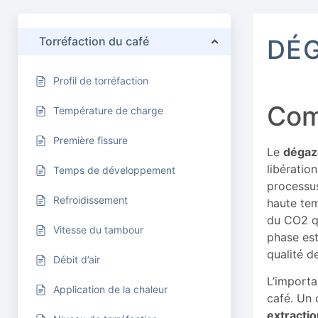
Torréfaction du café
DÉG
Profil de torréfaction
Com
Température de charge
Première fissure
Le
dégaz
libératio
Temps de développement
processus
Refroidissement
haute tem
du CO2 qu
Vitesse du tambour
phase est
qualité de
Débit d’air
L’importa
Application de la chaleur
café. Un 
extractio